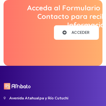
Acceda al Formulario 
Contacto para recib
Informació
A
C
C
E
D
E
R
Avenida Atahualpa y Río Cutuchi