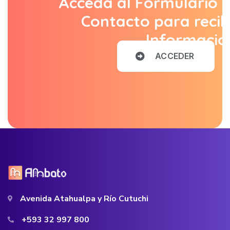
Acceda al Formulario 
Contacto para recib
Informació
A
C
C
E
D
E
R
Avenida Atahualpa y Río Cutuchi
+593 32 997 800