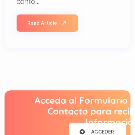
contó…
Read Article
Acceda al Formulario 
Contacto para recib
Informació
A
C
C
E
D
E
R