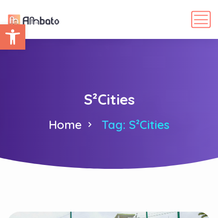
Abrir barra de herramientas
S²Cities
Home
Tag: S²Cities