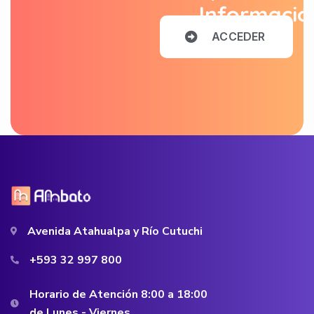
Informació
A
C
C
E
D
E
R
Avenida Atahualpa y Río Cutuchi
+593 32 997 800
Horario de Atención 8:00 a 18:00
de Lunes - Viernes