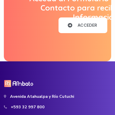
Contacto para recib
Informació
A
C
C
E
D
E
R
Avenida Atahualpa y Río Cutuchi
+593 32 997 800