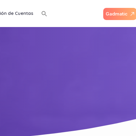
ión de Cuentas
G
a
d
m
a
t
i
c