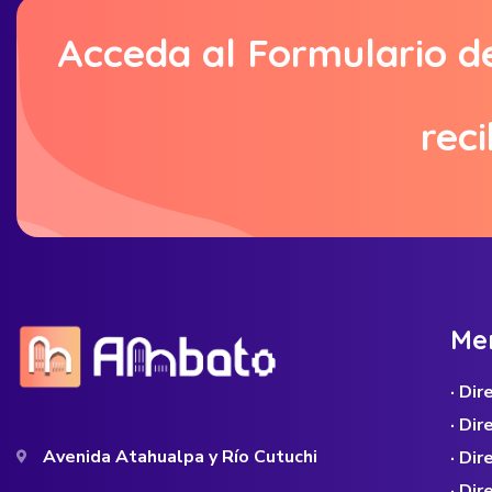
Acceda al Formulario d
reci
M
e
· Di
· Di
Avenida Atahualpa y Río Cutuchi
· Dir
· Di