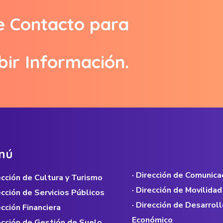
e Contacto para
bir Información.
n
ú
· Dirección de Comunica
rección de Cultura y Turismo
· Dirección de Movilidad
rección de Servicios Públicos
· Dirección de Desarroll
ección Financiera
Económico
rección de Gestión de Suelo