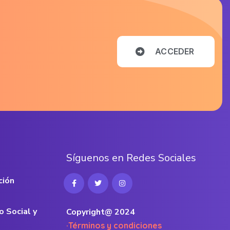
A
C
C
E
D
E
R
S
í
g
u
e
n
o
s
e
n
R
e
d
e
s
S
o
c
i
a
l
e
s
ción
o Social y
Copyright@ 2024
·Términos y condiciones