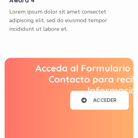
Award 4
Lorem ipsum dolor sit amet consectet
adipiscing elit, sed do eiusmod tempor
incididunt ut labore et.
Acceda al Formulario 
Contacto para recib
Informació
A
C
C
E
D
E
R