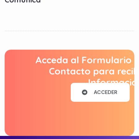
Acceda al Formulario 
Contacto para recib
Informació
A
C
C
E
D
E
R