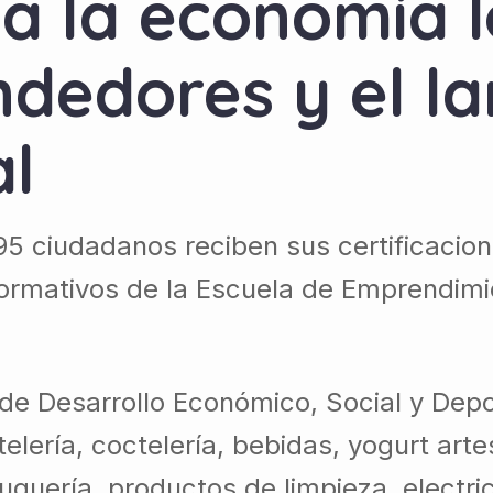
a la economía l
dedores y el l
al
95 ciudadanos reciben sus certificac
 formativos de la Escuela de Emprendim
 de Desarrollo Económico, Social y Depo
lería, coctelería, bebidas, yogurt artes
quería, productos de limpieza, electric