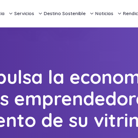
ia
Servicios
Destino Sostenible
Noticias
Rendic
ulsa la economí
s emprendedore
nto de su vitrin