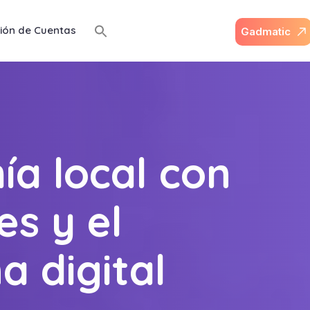
ión de Cuentas
G
a
d
m
a
t
i
c
a local con
s y el
a digital