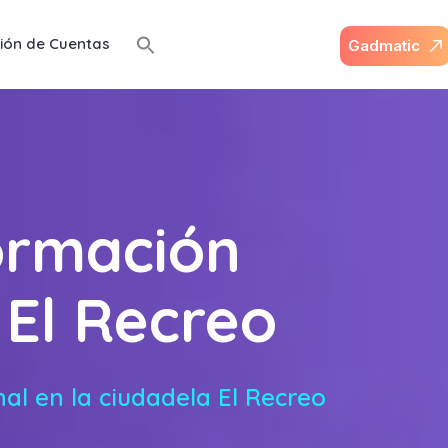
ión de Cuentas
G
a
d
m
a
t
i
c
formación
 El Recreo
al en la ciudadela El Recreo