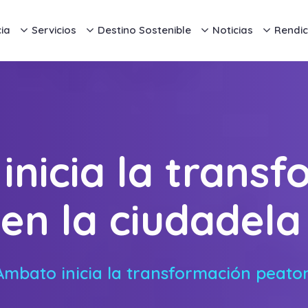
ia
Servicios
Destino Sostenible
Noticias
Rendic
nicia la trans
en la ciudadela
Ambato inicia la transformación peaton