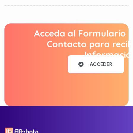
Acceda al Formulario 
Contacto para recib
Informació
A
C
C
E
D
E
R