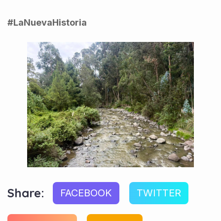
#LaNuevaHistoria
Share:
FACEBOOK
TWITTER