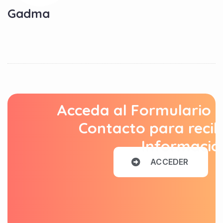
Gadma
Acceda al Formulario 
Contacto para recib
Informació
A
C
C
E
D
E
R