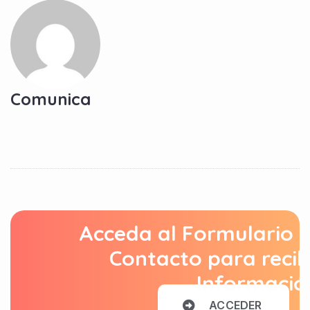
Comunica
Acceda al Formulario 
Contacto para recib
Informació
A
C
C
E
D
E
R