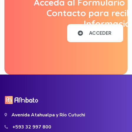
Acceda al Formulario 
Contacto para recib
Informació
A
C
C
E
D
E
R
Avenida Atahualpa y Río Cutuchi
+593 32 997 800