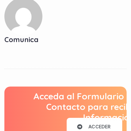
Comunica
Acceda al Formulario 
Contacto para recib
Informació
A
C
C
E
D
E
R