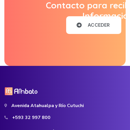
Contacto para recib
Informació
A
C
C
E
D
E
R
Avenida Atahualpa y Río Cutuchi
+593 32 997 800