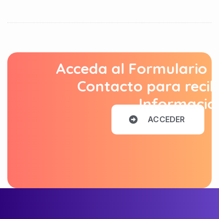
Acceda al Formulario 
Contacto para recib
Informació
A
C
C
E
D
E
R