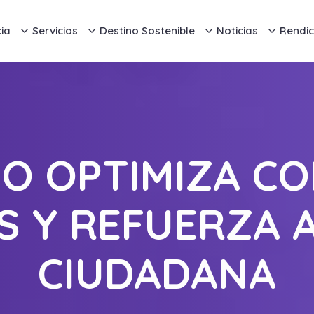
ia
Servicios
Destino Sostenible
Noticias
Rendic
IO OPTIMIZA C
ES Y REFUERZA 
CIUDADANA