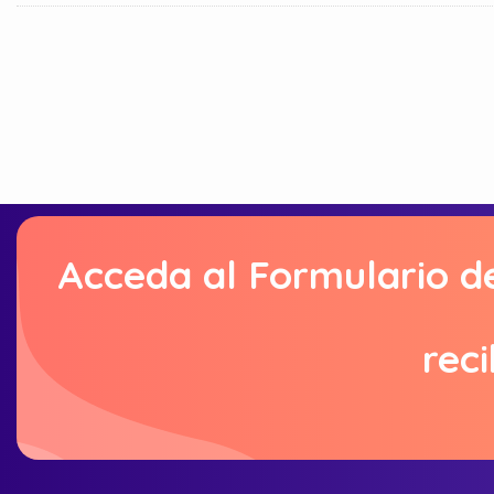
Acceda al Formulario d
reci