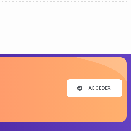
A
C
C
E
D
E
R