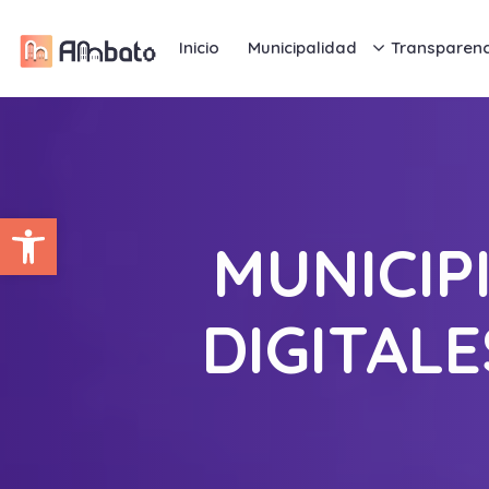
Inicio
Municipalidad
Transparenc
Abrir barra de herramientas
MUNICIP
DIGITAL