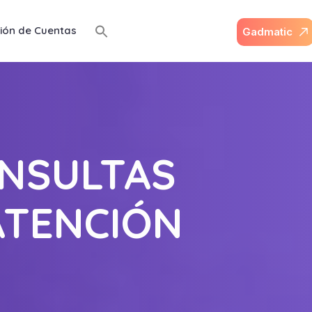
ión de Cuentas
G
a
d
m
a
t
i
c
ONSULTAS
ATENCIÓN