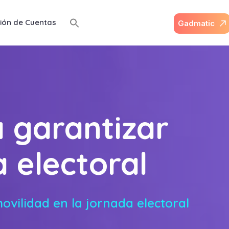
ión de Cuentas
G
a
d
m
a
t
i
c
a garantizar
a electoral
ovilidad en la jornada electoral