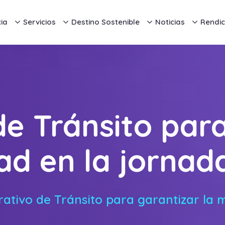
ia
Servicios
Destino Sostenible
Noticias
Rendic
e Tránsito par
ad en la jornad
ativo de Tránsito para garantizar la m