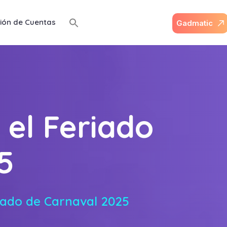
ión de Cuentas
G
a
d
m
a
t
i
c
 el Feriado
5
riado de Carnaval 2025