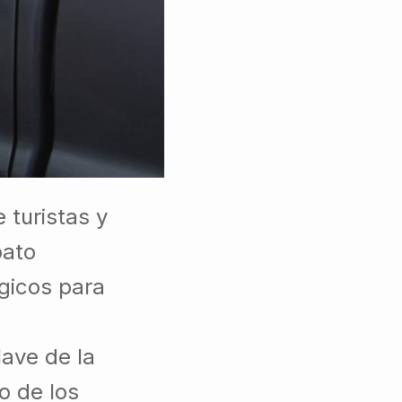
 turistas y
bato
égicos para
lave de la
o de los