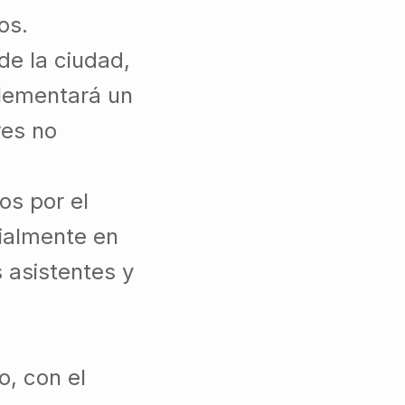
os.
 de la ciudad,
plementará un
res no
os por el
ialmente en
s asistentes y
o, con el