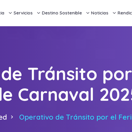
ia
Servicios
Destino Sostenible
Noticias
Rendic
de Tránsito por
de Carnaval 202
ed
Operativo de Tránsito por el Fe