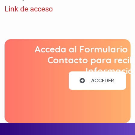
Link de acceso
Acceda al Formulario 
Contacto para recib
Informació
A
C
C
E
D
E
R