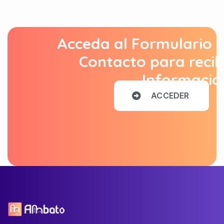
Acceda al Formulario 
Contacto para recib
Informació
A
C
C
E
D
E
R