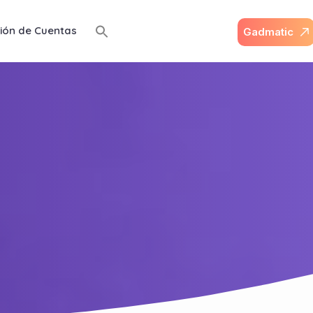
ión de Cuentas
G
a
d
m
a
t
i
c