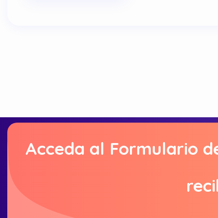
Acceda al Formulario d
reci