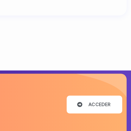
A
C
C
E
D
E
R