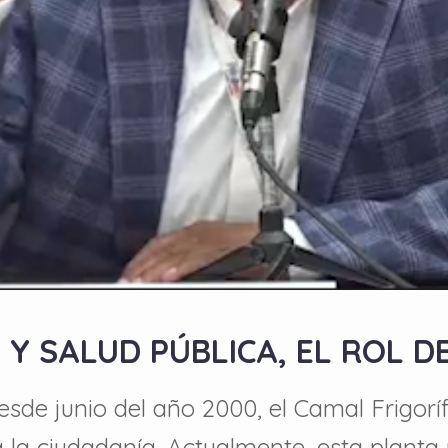
Y SALUD PÚBLICA, EL ROL D
esde junio del año 2000, el Camal Frigor
 la ciudadanía. Actualmente, esta planta 