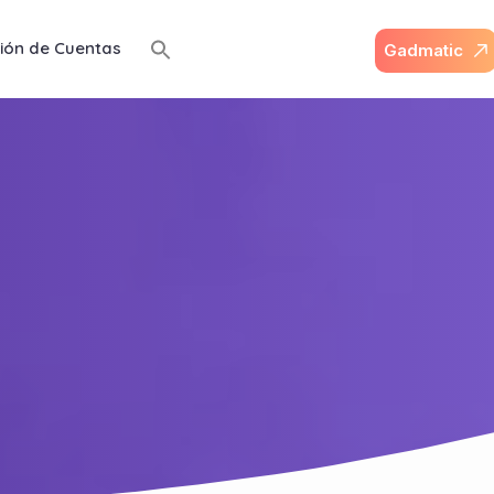
ión de Cuentas
G
a
d
m
a
t
i
c