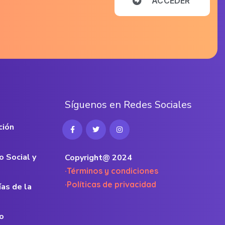
A
C
C
E
D
E
R
S
í
g
u
e
n
o
s
e
n
R
e
d
e
s
S
o
c
i
a
l
e
s
ción
o Social y
Copyright@ 2024
·Términos y condiciones
·Políticas de privacidad
ías de la
o