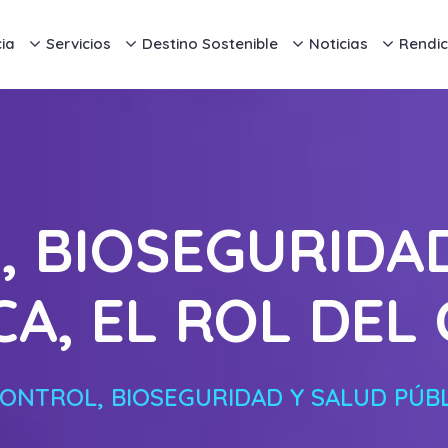
ia
Servicios
Destino Sostenible
Noticias
Rendic
 BIOSEGURIDA
CA, EL ROL DEL
ONTROL, BIOSEGURIDAD Y SALUD PÚBL