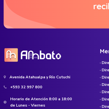
reci
M
e
· Di
· Di
Avenida Atahualpa y Río Cutuchi
· Dir
· Di
+593 32 997 800
· Dir
Horario de Atención 8:00 a 18:00
· Di
de Lunes - Viernes
· Di