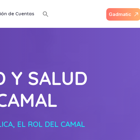
ión de Cuentas
G
a
d
m
a
t
i
c
D Y SALUD
 CAMAL
ICA, EL ROL DEL CAMAL