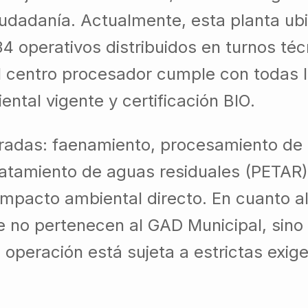
ciudadanía. Actualmente, esta planta ub
 34 operativos distribuidos en turnos té
l centro procesador cumple con todas 
ntal vigente y certificación BIO.
egradas: faenamiento, procesamiento d
ratamiento de aguas residuales (PETAR)
 impacto ambiental directo. En cuanto al
rne no pertenecen al GAD Municipal, si
u operación está sujeta a estrictas exig