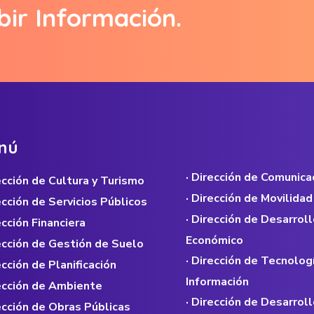
bir Información.
n
ú
· Dirección de Comunica
rección de Cultura y Turismo
· Dirección de Movilidad
rección de Servicios Públicos
· Dirección de Desarroll
ección Financiera
Económico
rección de Gestión de Suelo
· Dirección de Tecnolog
ección de Planificación
Información
rección de Ambiente
· Dirección de Desarroll
rección de Obras Públicas