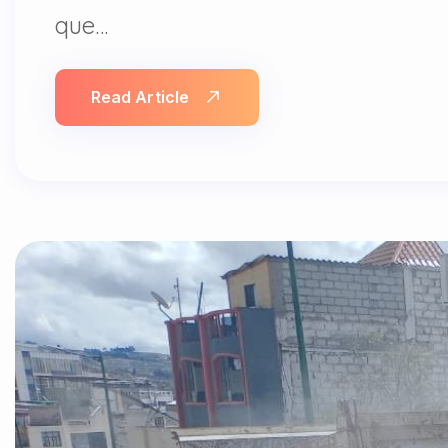
que…
Read Article