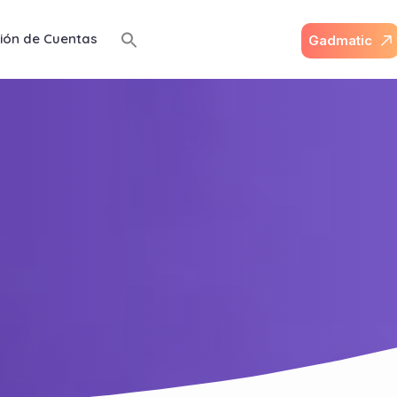
ión de Cuentas
G
a
d
m
a
t
i
c