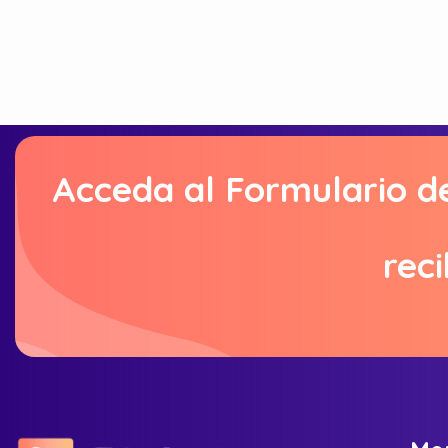
Acceda al Formulario d
reci