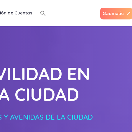
ión de Cuentas
G
a
d
m
a
t
i
c
ILIDAD EN
LA CIUDAD
 Y AVENIDAS DE LA CIUDAD