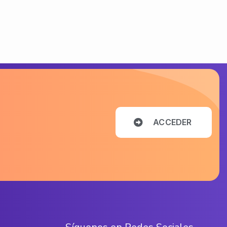
A
C
C
E
D
E
R