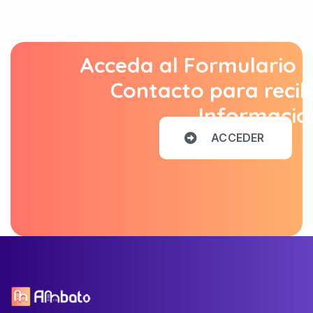
Acceda al Formulario 
Contacto para recib
Informació
A
C
C
E
D
E
R