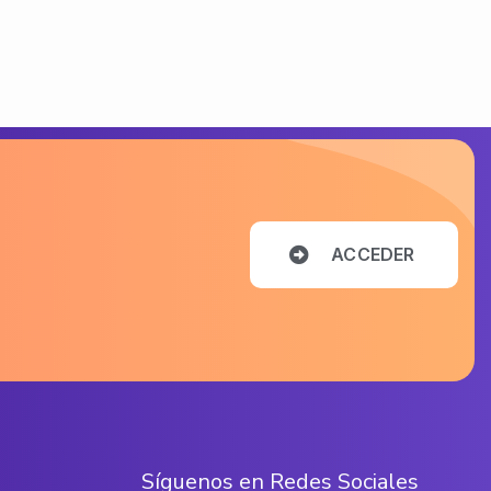
A
C
C
E
D
E
R
S
í
g
u
e
n
o
s
e
n
R
e
d
e
s
S
o
c
i
a
l
e
s