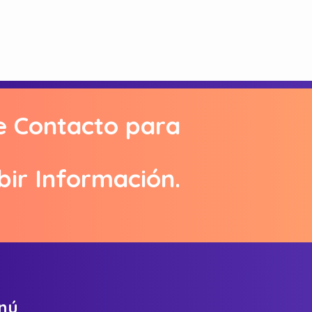
e Contacto para
bir Información.
n
ú