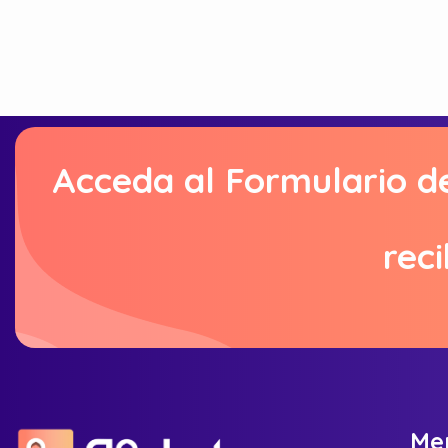
Acceda al Formulario d
reci
M
e