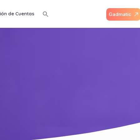
ión de Cuentas
G
a
d
m
a
t
i
c
N