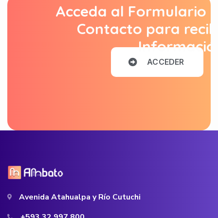
Acceda al Formulario 
Contacto para recib
Informació
A
C
C
E
D
E
R
Avenida Atahualpa y Río Cutuchi
+593 32 997 800