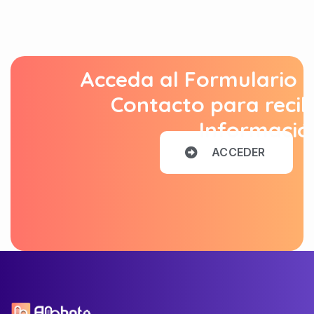
Acceda al Formulario 
Contacto para recib
Informació
A
C
C
E
D
E
R