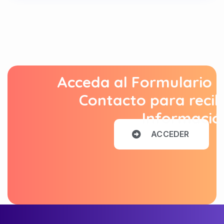
Acceda al Formulario 
Contacto para recib
Informació
A
C
C
E
D
E
R