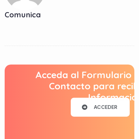
Comunica
Acceda al Formulario 
Contacto para recib
Informació
A
C
C
E
D
E
R