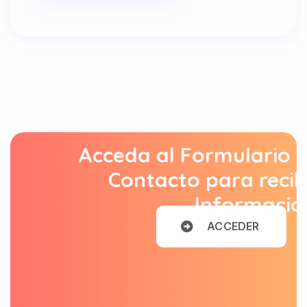
Acceda al Formulario 
Contacto para recib
Informació
A
C
C
E
D
E
R