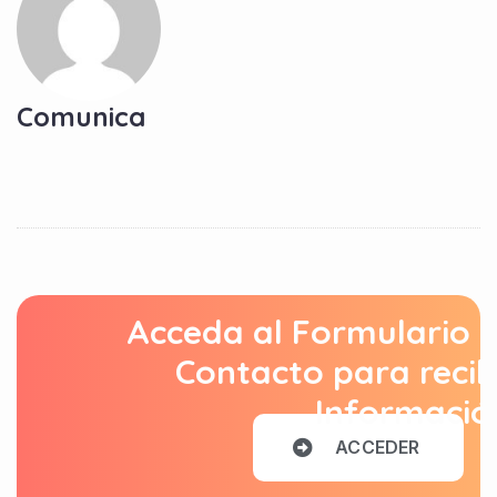
Comunica
Acceda al Formulario 
Contacto para recib
Informació
A
C
C
E
D
E
R