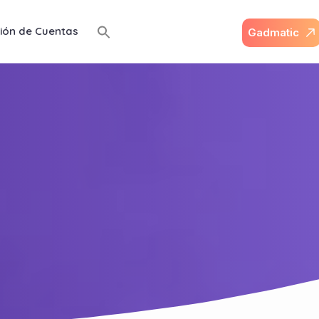
ión de Cuentas
G
a
d
m
a
t
i
c