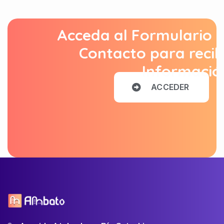
Acceda al Formulario 
Contacto para recib
Informació
A
C
C
E
D
E
R