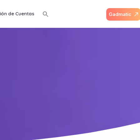
ión de Cuentas
G
a
d
m
a
t
i
c