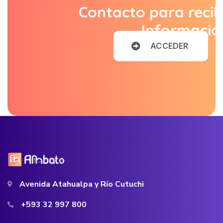
Contacto para recib
Informació
A
C
C
E
D
E
R
Avenida Atahualpa y Río Cutuchi
+593 32 997 800