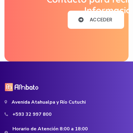
Informació
A
C
C
E
D
E
R
Avenida Atahualpa y Río Cutuchi
+593 32 997 800
Horario de Atención 8:00 a 18:00