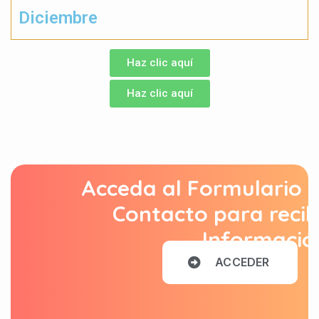
Diciembre
Haz clic aquí
Haz clic aquí
Acceda al Formulario 
Contacto para recib
Informació
A
C
C
E
D
E
R