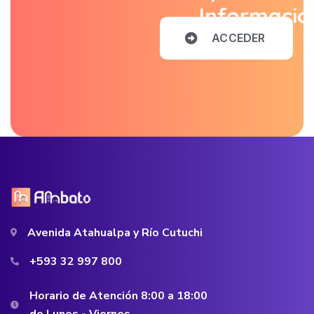
Informació
A
C
C
E
D
E
R
Avenida Atahualpa y Río Cutuchi
+593 32 997 800
Horario de Atención 8:00 a 18:00
de Lunes - Viernes