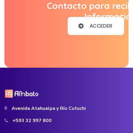
Contacto para recib
Informació
A
C
C
E
D
E
R
Avenida Atahualpa y Río Cutuchi
+593 32 997 800