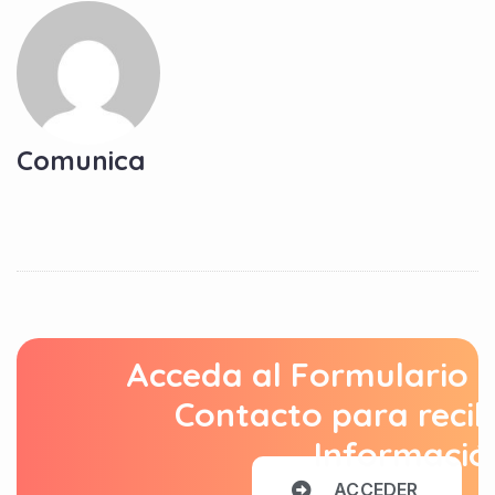
Comunica
Acceda al Formulario 
Contacto para recib
Informació
A
C
C
E
D
E
R