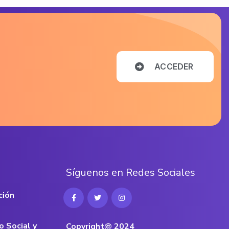
A
C
C
E
D
E
R
S
í
g
u
e
n
o
s
e
n
R
e
d
e
s
S
o
c
i
a
l
e
s
ción
o Social y
Copyright@ 2024