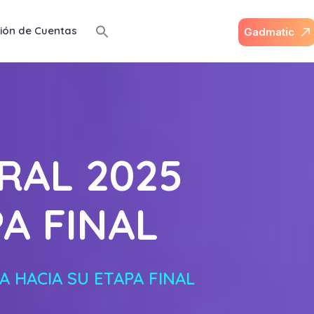
ión de Cuentas
G
a
d
m
a
t
i
c
RAL 2025
A FINAL
 HACIA SU ETAPA FINAL