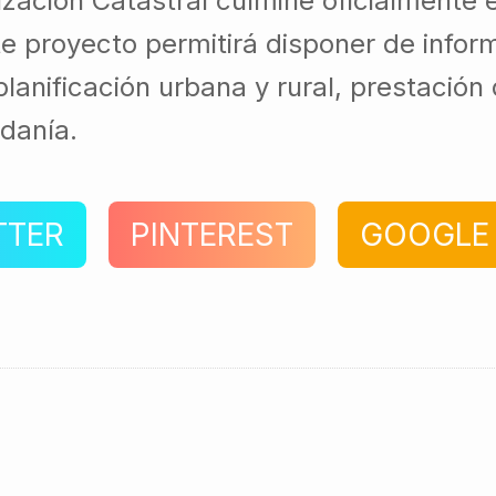
ización Catastral culmine oficialmente 
te proyecto permitirá disponer de inform
lanificación urbana y rural, prestación 
adanía.
TTER
PINTEREST
GOOGLE