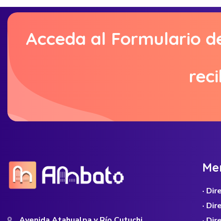
Acceda al Formulario d
reci
M
e
· Di
· Di
Avenida Atahualpa y Río Cutuchi
· Dir