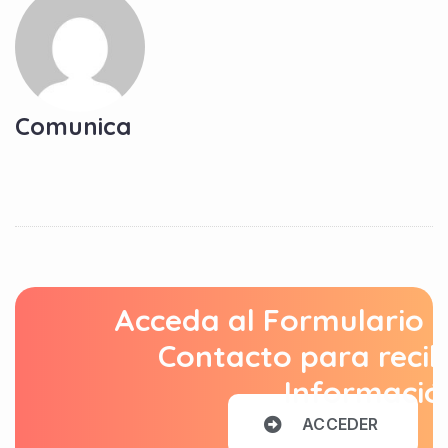
Comunica
Acceda al Formulario 
Contacto para recib
Informació
A
C
C
E
D
E
R