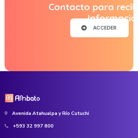
Contacto para recib
Informació
A
C
C
E
D
E
R
Avenida Atahualpa y Río Cutuchi
+593 32 997 800