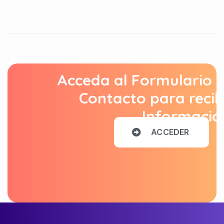
Acceda al Formulario 
Contacto para recib
Informació
A
C
C
E
D
E
R