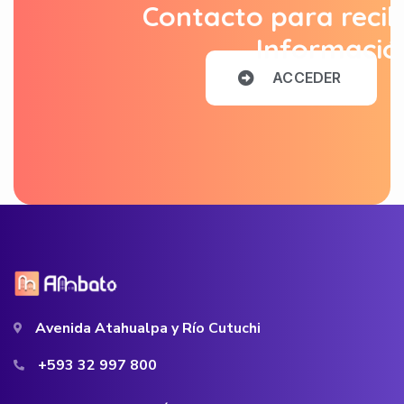
Contacto para recib
Informació
A
C
C
E
D
E
R
Avenida Atahualpa y Río Cutuchi
+593 32 997 800