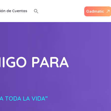
ión de Cuentas
G
a
d
m
a
t
i
c
IGO PARA
 TODA LA VIDA”